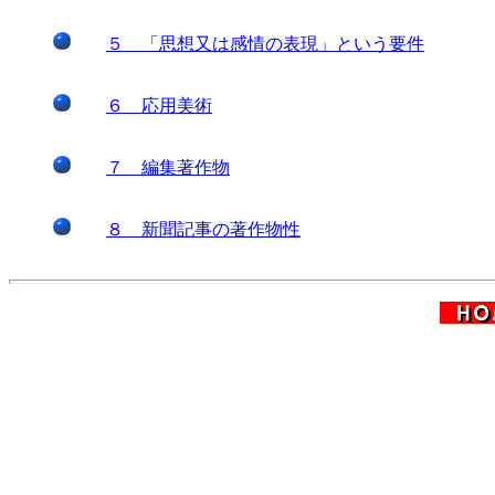
５ 「思想又は感情の表現」という要件
６ 応用美術
７ 編集著作物
８ 新聞記事の著作物性