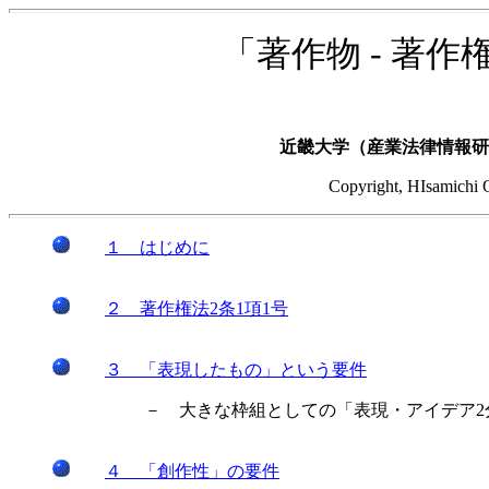
「著作物 - 著
近畿大学（産業法律情報
Copyright, HIsamichi 
１ はじめに
２ 著作権法2条1項1号
３ 「表現したもの」という要件
－ 大きな枠組としての「表現・アイデア2
４ 「創作性」の要件